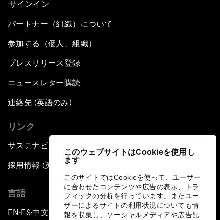
サインイン
パートナー（組織）について
参加する（個人、組織）
プレスリリース登録
ニュースレター購読
連絡先 (英語のみ)
リンク
サステナビリティへの取り組み
このウェブサイトはCookieを使用し
ます
採用情報 (英語のみ)
このサイトではCookieを使って、ユーザー
に合わせたコンテンツや広告の表示、トラ
言語
フィックの分析を行っています。またユー
ザーによるサイトの利用状況についても情
EN
ES
中文
日本語
▪
▪
▪
報を収集し、ソーシャルメディアや広告配