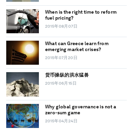
When is the right time to reform
fuel pricing?
2015年08月07日
What can Greece learn from
emerging market crises?
2015年07月20日
货币操纵的洪水猛兽
2015年06月15日
Why global governance is not a
zero-sum game
2015年04月24日