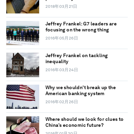
2018年03月21日
Jeffrey Frankel: G7 leaders are
focusing on the wrong thing
2016年05月26日
Jeffrey Frankel on tackling
inequality
2016年03月24日
Why we shouldn't break up the
American banking system
2016年02月26日
Where should we look for clues to
China’s economic future?
2016年01月20日