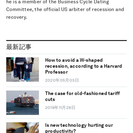
he is a member of the Business Cycle Dating
Committee, the official US arbiter of recession and
recovery.
最新記事
How to avoid a W-shaped
recession, according to a Harvard
Professor
2020年05月03日
The case for old-fashioned tariff
cuts
2019年11月28日
Is new technology hurting our
productivity?