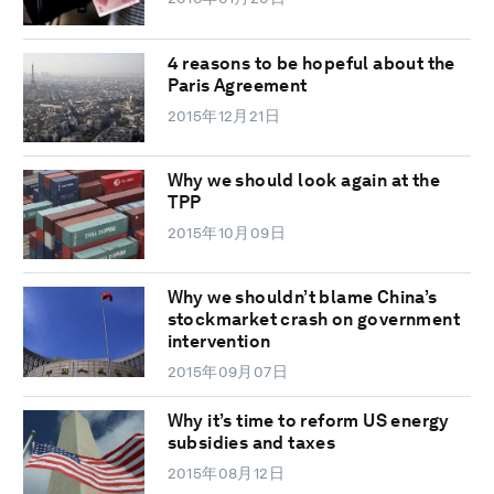
4 reasons to be hopeful about the
Paris Agreement
2015年12月21日
Why we should look again at the
TPP
2015年10月09日
Why we shouldn’t blame China’s
stockmarket crash on government
intervention
2015年09月07日
Why it’s time to reform US energy
subsidies and taxes
2015年08月12日