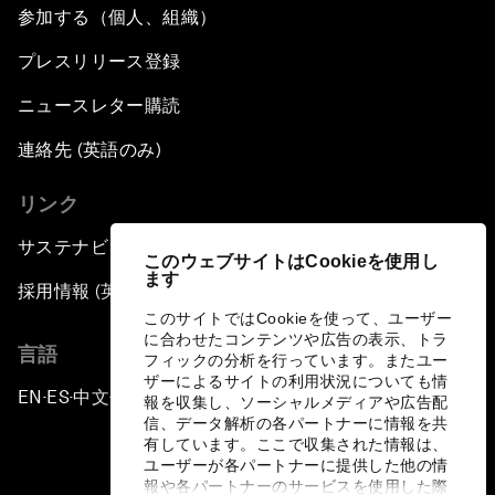
参加する（個人、組織）
プレスリリース登録
ニュースレター購読
連絡先 (英語のみ)
リンク
サステナビリティへの取り組み
このウェブサイトはCookieを使用し
ます
採用情報 (英語のみ)
このサイトではCookieを使って、ユーザー
に合わせたコンテンツや広告の表示、トラ
言語
フィックの分析を行っています。またユー
ザーによるサイトの利用状況についても情
EN
ES
中文
日本語
▪
▪
▪
報を収集し、ソーシャルメディアや広告配
信、データ解析の各パートナーに情報を共
有しています。ここで収集された情報は、
ユーザーが各パートナーに提供した他の情
報や各パートナーのサービスを使用した際