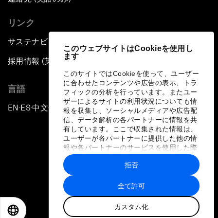
リンク
サステナビリティへの取り組み
このウェブサイトはCookieを使用し
ます
採用情報 (英語のみ)
このサイトではCookieを使って、ユーザー
に合わせたコンテンツや広告の表示、トラ
言語
フィックの分析を行っています。またユー
ザーによるサイトの利用状況についても情
EN
ES
中文
日本語
▪
▪
▪
報を収集し、ソーシャルメディアや広告配
信、データ解析の各パートナーに情報を共
有しています。ここで収集された情報は、
ユーザーが各パートナーに提供した他の情
報や各パートナーのサービスを使用した際
に収集された情報と組み合わされ、各パー
拒否
トナーによって使用されることがありま
プライバシーポリシーと利用規約
す。
全て許可
サイトマップ
カスタム化
©
2026
世界経済フォーラム
EN
ES
中文
日本語