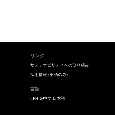
リンク
サステナビリティへの取り組み
採用情報 (英語のみ)
て
言語
EN
ES
中文
日本語
▪
▪
▪