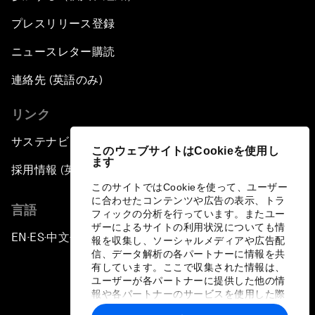
プレスリリース登録
ニュースレター購読
連絡先 (英語のみ)
リンク
サステナビリティへの取り組み
このウェブサイトはCookieを使用し
ます
採用情報 (英語のみ)
このサイトではCookieを使って、ユーザー
に合わせたコンテンツや広告の表示、トラ
言語
フィックの分析を行っています。またユー
ザーによるサイトの利用状況についても情
EN
ES
中文
日本語
▪
▪
▪
報を収集し、ソーシャルメディアや広告配
信、データ解析の各パートナーに情報を共
有しています。ここで収集された情報は、
ユーザーが各パートナーに提供した他の情
報や各パートナーのサービスを使用した際
に収集された情報と組み合わされ、各パー