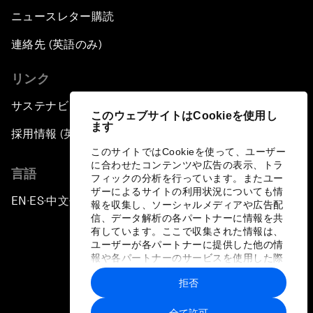
ニュースレター購読
連絡先 (英語のみ)
リンク
サステナビリティへの取り組み
このウェブサイトはCookieを使用し
ます
採用情報 (英語のみ)
このサイトではCookieを使って、ユーザー
に合わせたコンテンツや広告の表示、トラ
言語
フィックの分析を行っています。またユー
ザーによるサイトの利用状況についても情
EN
ES
中文
日本語
▪
▪
▪
報を収集し、ソーシャルメディアや広告配
信、データ解析の各パートナーに情報を共
有しています。ここで収集された情報は、
ユーザーが各パートナーに提供した他の情
報や各パートナーのサービスを使用した際
に収集された情報と組み合わされ、各パー
拒否
トナーによって使用されることがありま
プライバシーポリシーと利用規約
す。
全て許可