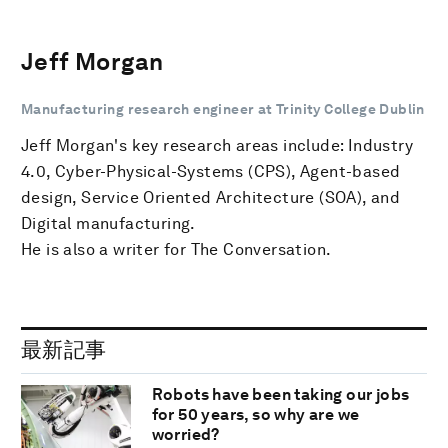
Jeff Morgan
Manufacturing research engineer at Trinity College Dublin
Jeff Morgan's key research areas include: Industry
4.0, Cyber-Physical-Systems (CPS), Agent-based
design, Service Oriented Architecture (SOA), and
Digital manufacturing.
He is also a writer for The Conversation.
最新記事
Robots have been taking our jobs
for 50 years, so why are we
worried?