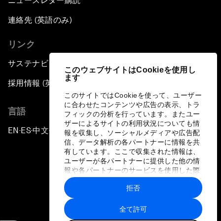
ニュースレター購読
連絡先 (英語のみ)
リンク
サステナビリティへの取り組み
このウェブサイトはCookieを使用し
ます
採用情報 (英語のみ)
このサイトではCookieを使って、ユーザー
に合わせたコンテンツや広告の表示、トラ
言語
フィックの分析を行っています。またユー
ザーによるサイトの利用状況についても情
EN
ES
中文
日本語
▪
▪
▪
報を収集し、ソーシャルメディアや広告配
信、データ解析の各パートナーに情報を共
有しています。ここで収集された情報は、
ユーザーが各パートナーに提供した他の情
報や各パートナーのサービスを使用した際
に収集された情報と組み合わされ、各パー
拒否
トナーによって使用されることがありま
プライバシーポリシーと利用規約
す。
全て許可
サイトマップ