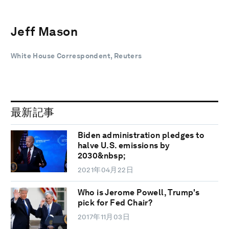
Jeff Mason
White House Correspondent, Reuters
最新記事
Biden administration pledges to
halve U.S. emissions by
2030&nbsp;
2021年04月22日
Who is Jerome Powell, Trump's
pick for Fed Chair?
2017年11月03日