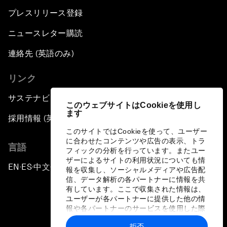
プレスリリース登録
ニュースレター購読
連絡先 (英語のみ)
リンク
サステナビリティへの取り組み
このウェブサイトはCookieを使用し
ます
採用情報 (英語のみ)
このサイトではCookieを使って、ユーザー
に合わせたコンテンツや広告の表示、トラ
言語
フィックの分析を行っています。またユー
ザーによるサイトの利用状況についても情
EN
ES
中文
日本語
▪
▪
▪
報を収集し、ソーシャルメディアや広告配
信、データ解析の各パートナーに情報を共
有しています。ここで収集された情報は、
ユーザーが各パートナーに提供した他の情
報や各パートナーのサービスを使用した際
に収集された情報と組み合わされ、各パー
拒否