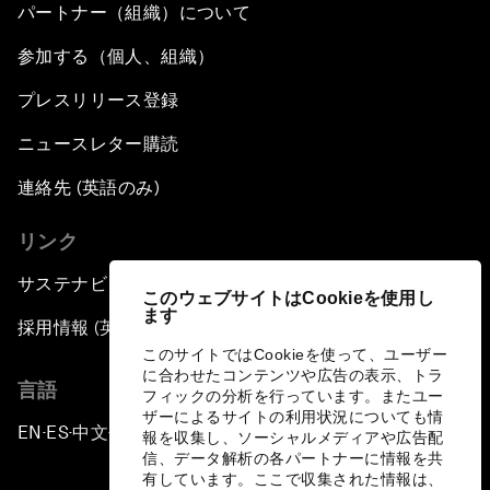
パートナー（組織）について
参加する（個人、組織）
プレスリリース登録
ニュースレター購読
連絡先 (英語のみ)
リンク
サステナビリティへの取り組み
このウェブサイトはCookieを使用し
ます
採用情報 (英語のみ)
このサイトではCookieを使って、ユーザー
に合わせたコンテンツや広告の表示、トラ
言語
フィックの分析を行っています。またユー
ザーによるサイトの利用状況についても情
EN
ES
中文
日本語
▪
▪
▪
報を収集し、ソーシャルメディアや広告配
信、データ解析の各パートナーに情報を共
有しています。ここで収集された情報は、