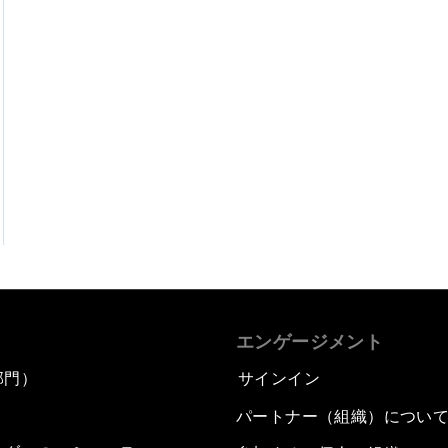
エンゲージメント
部門）
サインイン
パートナー（組織）につい