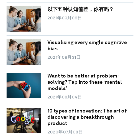
以下五种认知偏差，你有吗？
2021年09月06日
Visualising every single cognitive
bias
2021年08月31日
Want to be better at problem-
solving? Tap into these ‘mental
models’
2021年08月04日
10 types of Innovation: The art of
discovering a breakthrough
product
2020年07月08日