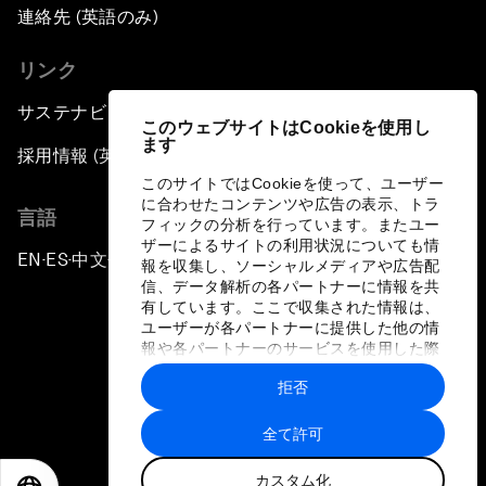
連絡先 (英語のみ)
リンク
サステナビリティへの取り組み
このウェブサイトはCookieを使用し
ます
採用情報 (英語のみ)
このサイトではCookieを使って、ユーザー
に合わせたコンテンツや広告の表示、トラ
言語
フィックの分析を行っています。またユー
ザーによるサイトの利用状況についても情
EN
ES
中文
日本語
▪
▪
▪
報を収集し、ソーシャルメディアや広告配
信、データ解析の各パートナーに情報を共
有しています。ここで収集された情報は、
ユーザーが各パートナーに提供した他の情
報や各パートナーのサービスを使用した際
に収集された情報と組み合わされ、各パー
拒否
トナーによって使用されることがありま
プライバシーポリシーと利用規約
す。
全て許可
サイトマップ
カスタム化