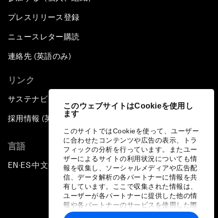
プレスリリース登録
ニュースレター購読
連絡先 (英語のみ)
リンク
サステナビリティへの取り組み
このウェブサイトはCookieを使用し
ます
採用情報 (英語のみ)
このサイトではCookieを使って、ユーザー
に合わせたコンテンツや広告の表示、トラ
言語
フィックの分析を行っています。またユー
ザーによるサイトの利用状況についても情
EN
ES
中文
日本語
▪
▪
▪
報を収集し、ソーシャルメディアや広告配
信、データ解析の各パートナーに情報を共
有しています。ここで収集された情報は、
ユーザーが各パートナーに提供した他の情
報や各パートナーのサービスを使用した際
に収集された情報と組み合わされ、各パー