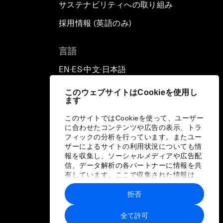
サステナビリティへの取り組み
採用情報 (英語のみ)
て
言語
EN
ES
中文
日本語
▪
▪
▪
このウェブサイトはCookieを使用し
ます
このサイトではCookieを使って、ユーザー
に合わせたコンテンツや広告の表示、トラ
フィックの分析を行っています。またユー
ザーによるサイトの利用状況についても情
報を収集し、ソーシャルメディアや広告配
信、データ解析の各パートナーに情報を共
有しています。ここで収集された情報は、
ユーザーが各パートナーに提供した他の情
報や各パートナーのサービスを使用した際
拒否
に収集された情報と組み合わされ、各パー
トナーによって使用されることがありま
全て許可
す。