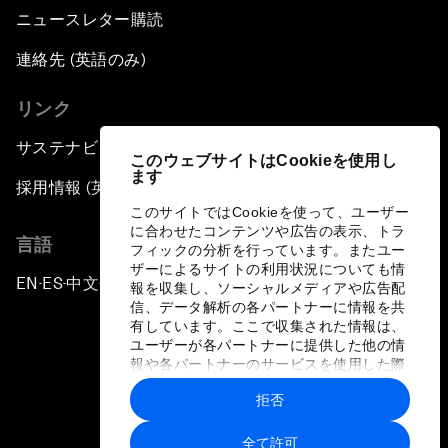
ニュースレター購読
連絡先 (英語のみ)
リンク
サステナビリティへの取り組み
このウェブサイトはCookieを使用し
ます
採用情報 (英語のみ)
このサイトではCookieを使って、ユーザー
に合わせたコンテンツや広告の表示、トラ
言語
フィックの分析を行っています。またユー
ザーによるサイトの利用状況についても情
EN
ES
中文
日本語
▪
▪
▪
報を収集し、ソーシャルメディアや広告配
信、データ解析の各パートナーに情報を共
有しています。ここで収集された情報は、
ユーザーが各パートナーに提供した他の情
報や各パートナーのサービスを使用した際
に収集された情報と組み合わされ、各パー
拒否
トナーによって使用されることがありま
プライバシーポリシーと利用規約
す。
全て許可