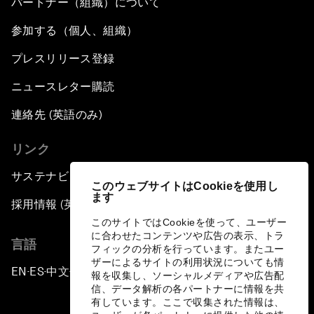
パートナー（組織）について
参加する（個人、組織）
プレスリリース登録
ニュースレター購読
連絡先 (英語のみ)
リンク
サステナビリティへの取り組み
このウェブサイトはCookieを使用し
ます
採用情報 (英語のみ)
このサイトではCookieを使って、ユーザー
に合わせたコンテンツや広告の表示、トラ
言語
フィックの分析を行っています。またユー
ザーによるサイトの利用状況についても情
EN
ES
中文
日本語
▪
▪
▪
報を収集し、ソーシャルメディアや広告配
信、データ解析の各パートナーに情報を共
有しています。ここで収集された情報は、