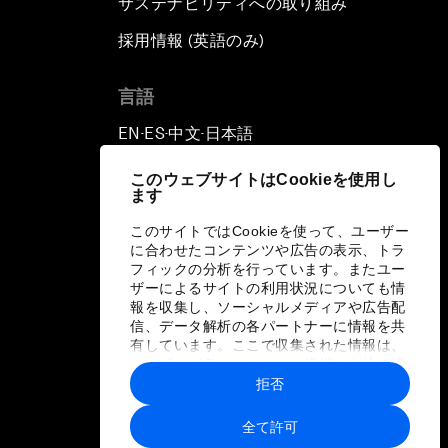
サステナビリティへの取り組み
採用情報 (英語のみ)
て
言語
EN
ES
中文
日本語
▪
▪
▪
このウェブサイトはCookieを使用し
ます
このサイトではCookieを使って、ユーザー
に合わせたコンテンツや広告の表示、トラ
フィックの分析を行っています。またユー
ザーによるサイトの利用状況についても情
報を収集し、ソーシャルメディアや広告配
信、データ解析の各パートナーに情報を共
有しています。ここで収集された情報は、
ユーザーが各パートナーに提供した他の情
報や各パートナーのサービスを使用した際
拒否
に収集された情報と組み合わされ、各パー
トナーによって使用されることがありま
全て許可
す。