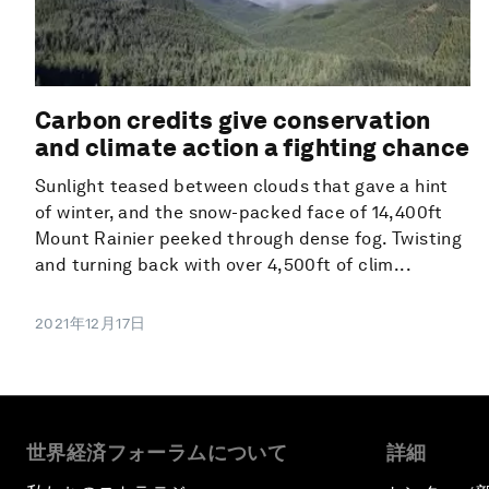
Carbon credits give conservation
and climate action a fighting chance
Sunlight teased between clouds that gave a hint
of winter, and the snow-packed face of 14,400ft
Mount Rainier peeked through dense fog. Twisting
and turning back with over 4,500ft of clim...
2021年12月17日
世界経済フォーラムについて
詳細