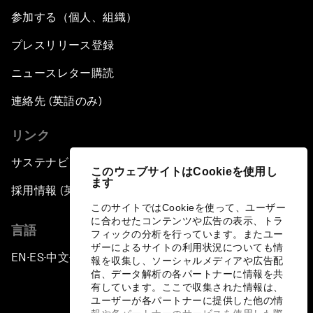
参加する（個人、組織）
プレスリリース登録
ニュースレター購読
連絡先 (英語のみ)
リンク
サステナビリティへの取り組み
このウェブサイトはCookieを使用し
ます
採用情報 (英語のみ)
このサイトではCookieを使って、ユーザー
に合わせたコンテンツや広告の表示、トラ
言語
フィックの分析を行っています。またユー
ザーによるサイトの利用状況についても情
EN
ES
中文
日本語
▪
▪
▪
報を収集し、ソーシャルメディアや広告配
信、データ解析の各パートナーに情報を共
有しています。ここで収集された情報は、
ユーザーが各パートナーに提供した他の情