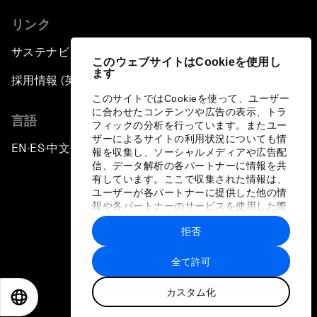
リンク
サステナビリティへの取り組み
このウェブサイトはCookieを使用し
ます
採用情報 (英語のみ)
このサイトではCookieを使って、ユーザー
に合わせたコンテンツや広告の表示、トラ
言語
フィックの分析を行っています。またユー
ザーによるサイトの利用状況についても情
EN
ES
中文
日本語
▪
▪
▪
報を収集し、ソーシャルメディアや広告配
信、データ解析の各パートナーに情報を共
有しています。ここで収集された情報は、
ユーザーが各パートナーに提供した他の情
報や各パートナーのサービスを使用した際
に収集された情報と組み合わされ、各パー
拒否
トナーによって使用されることがありま
プライバシーポリシーと利用規約
す。
全て許可
サイトマップ
カスタム化
©
2026
世界経済フォーラム
EN
ES
中文
日本語