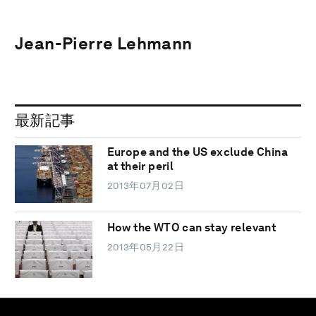
Jean-Pierre Lehmann
最新記事
Europe and the US exclude China
at their peril
2013年07月02日
How the WTO can stay relevant
2013年05月22日