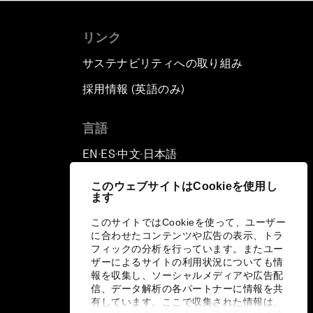
リンク
サステナビリティへの取り組み
採用情報 (英語のみ)
て
言語
EN
ES
中文
日本語
▪
▪
▪
このウェブサイトはCookieを使用し
ます
このサイトではCookieを使って、ユーザー
に合わせたコンテンツや広告の表示、トラ
フィックの分析を行っています。またユー
ザーによるサイトの利用状況についても情
報を収集し、ソーシャルメディアや広告配
信、データ解析の各パートナーに情報を共
有しています。ここで収集された情報は、