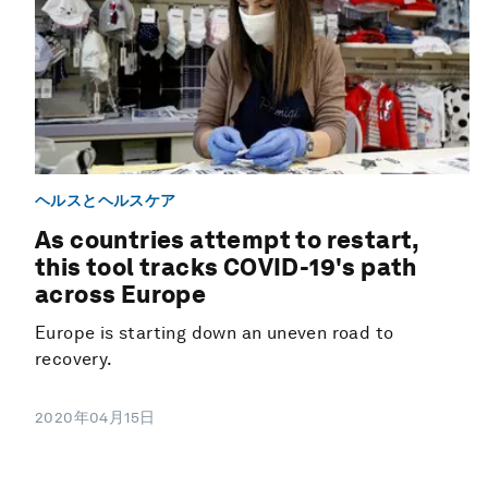
ヘルスとヘルスケア
As countries attempt to restart,
this tool tracks COVID-19's path
across Europe
Europe is starting down an uneven road to
recovery.
2020年04月15日