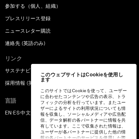
参加する（個人、組織）
プレスリリース登録
ニュースレター購読
連絡先 (英語のみ)
リンク
サステナビリティへの取り組み
このウェブサイトはCookieを使用し
ます
採用情報 (英語のみ)
このサイトではCookieを使って、ユーザー
に合わせたコンテンツや広告の表示、トラ
言語
フィックの分析を行っています。またユー
ザーによるサイトの利用状況についても情
EN
ES
中文
日本語
▪
▪
▪
報を収集し、ソーシャルメディアや広告配
信、データ解析の各パートナーに情報を共
有しています。ここで収集された情報は、
ユーザーが各パートナーに提供した他の情
報や各パートナーのサービスを使用した際