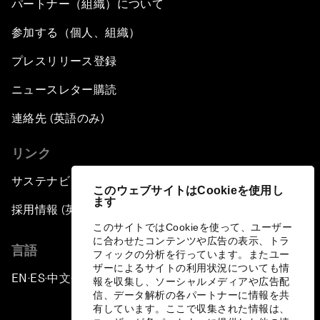
パートナー（組織）について
参加する（個人、組織）
プレスリリース登録
ニュースレター購読
連絡先 (英語のみ)
リンク
サステナビリティへの取り組み
このウェブサイトはCookieを使用し
ます
採用情報 (英語のみ)
このサイトではCookieを使って、ユーザー
に合わせたコンテンツや広告の表示、トラ
言語
フィックの分析を行っています。またユー
ザーによるサイトの利用状況についても情
EN
ES
中文
日本語
▪
▪
▪
報を収集し、ソーシャルメディアや広告配
信、データ解析の各パートナーに情報を共
有しています。ここで収集された情報は、