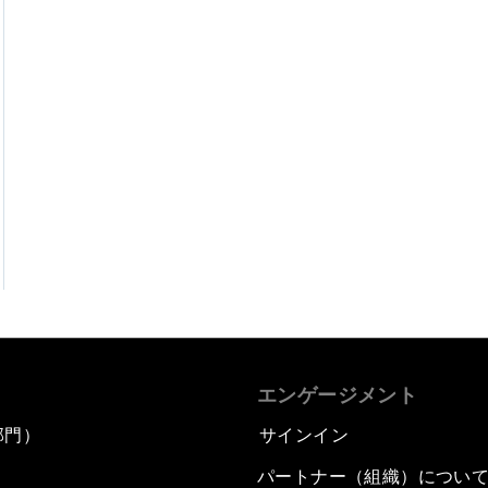
エンゲージメント
部門）
サインイン
パートナー（組織）につい