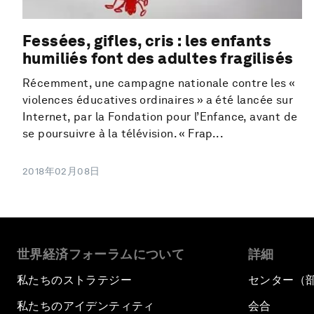
Fessées, gifles, cris : les enfants
humiliés font des adultes fragilisés
Récemment, une campagne nationale contre les «
violences éducatives ordinaires » a été lancée sur
Internet, par la Fondation pour l’Enfance, avant de
se poursuivre à la télévision. « Frap...
2018年02月08日
世界経済フォーラムについて
詳細
私たちのストラテジー
センター（
私たちのアイデンティティ
会合