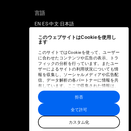
言語
EN
ES
中文
日本語
▪
▪
▪
このウェブサイトはCookieを使用し
ます
このサイトではCookieを使って、ユーザー
に合わせたコンテンツや広告の表示、トラ
フィックの分析を行っています。またユー
ザーによるサイトの利用状況についても情
報を収集し、ソーシャルメディアや広告配
信、データ解析の各パートナーに情報を共
有しています。ここで収集された情報は、
ユーザーが各パートナーに提供した他の情
報や各パートナーのサービスを使用した際
拒否
に収集された情報と組み合わされ、各パー
トナーによって使用されることがありま
全て許可
す。
カスタム化