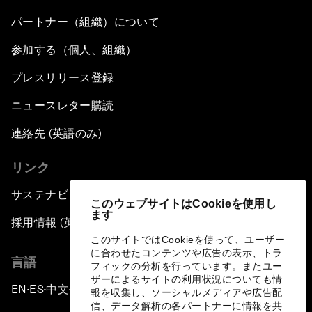
パートナー（組織）について
参加する（個人、組織）
プレスリリース登録
ニュースレター購読
連絡先 (英語のみ)
リンク
サステナビリティへの取り組み
このウェブサイトはCookieを使用し
ます
採用情報 (英語のみ)
このサイトではCookieを使って、ユーザー
に合わせたコンテンツや広告の表示、トラ
言語
フィックの分析を行っています。またユー
ザーによるサイトの利用状況についても情
EN
ES
中文
日本語
▪
▪
▪
報を収集し、ソーシャルメディアや広告配
信、データ解析の各パートナーに情報を共