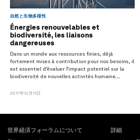
自然と生物多様性
Énergies renouvelables et
biodiversité, les liaisons
dangereuses
Dans un monde aux ressources finies, déjà
fortement mises à contribution pour nos besoins, il
est essentiel d’évaluer l’impact potentiel sur la
biodiversité de nouvelles activités humaine...
2017年12月11日
世界経済フォーラムについて
詳細