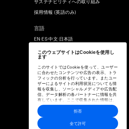
サステナビリティへの取り組み
採用情報 (英語のみ)
て
言語
EN
ES
中文
日本語
▪
▪
▪
このウェブサイトはCookieを使用し
ます
このサイトではCookieを使って、ユーザー
に合わせたコンテンツや広告の表示、トラ
フィックの分析を行っています。またユー
ザーによるサイトの利用状況についても情
報を収集し、ソーシャルメディアや広告配
信、データ解析の各パートナーに情報を共
有しています。ここで収集された情報は、
ユーザーが各パートナーに提供した他の情
報や各パートナーのサービスを使用した際
拒否
に収集された情報と組み合わされ、各パー
トナーによって使用されることがありま
全て許可
す。