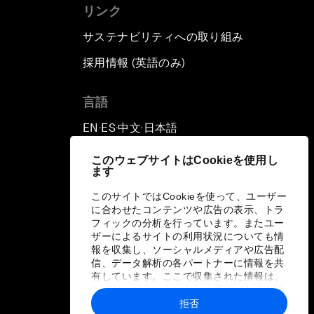
リンク
サステナビリティへの取り組み
採用情報 (英語のみ)
て
言語
EN
ES
中文
日本語
▪
▪
▪
このウェブサイトはCookieを使用し
ます
このサイトではCookieを使って、ユーザー
に合わせたコンテンツや広告の表示、トラ
フィックの分析を行っています。またユー
ザーによるサイトの利用状況についても情
報を収集し、ソーシャルメディアや広告配
信、データ解析の各パートナーに情報を共
有しています。ここで収集された情報は、
ユーザーが各パートナーに提供した他の情
報や各パートナーのサービスを使用した際
拒否