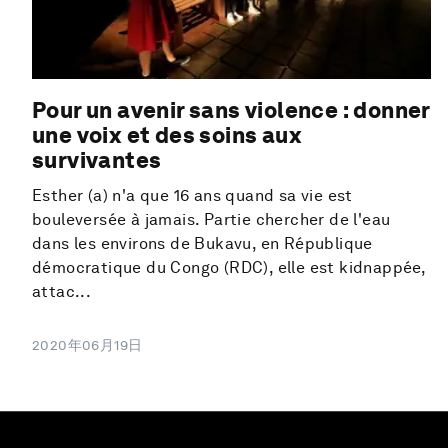
Pour un avenir sans violence : donner
une voix et des soins aux
survivantes
Esther (a) n'a que 16 ans quand sa vie est
bouleversée à jamais. Partie chercher de l'eau
dans les environs de Bukavu, en République
démocratique du Congo (RDC), elle est kidnappée,
attac...
2020年06月19日