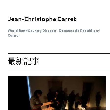
Jean-Christophe Carret
World Bank Country Director , Democratic Republic of
Congo
最新記事