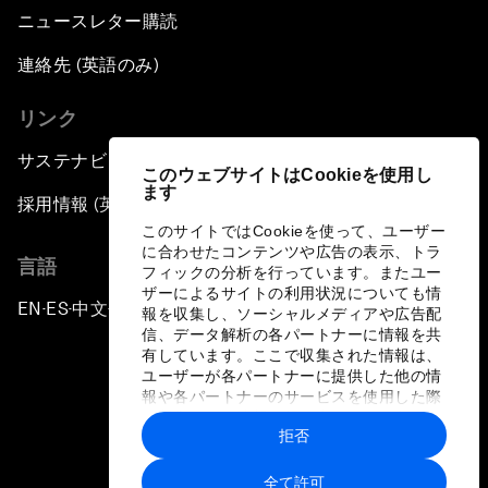
ニュースレター購読
連絡先 (英語のみ)
リンク
サステナビリティへの取り組み
このウェブサイトはCookieを使用し
ます
採用情報 (英語のみ)
このサイトではCookieを使って、ユーザー
に合わせたコンテンツや広告の表示、トラ
言語
フィックの分析を行っています。またユー
ザーによるサイトの利用状況についても情
EN
ES
中文
日本語
▪
▪
▪
報を収集し、ソーシャルメディアや広告配
信、データ解析の各パートナーに情報を共
有しています。ここで収集された情報は、
ユーザーが各パートナーに提供した他の情
報や各パートナーのサービスを使用した際
に収集された情報と組み合わされ、各パー
拒否
トナーによって使用されることがありま
プライバシーポリシーと利用規約
す。
全て許可