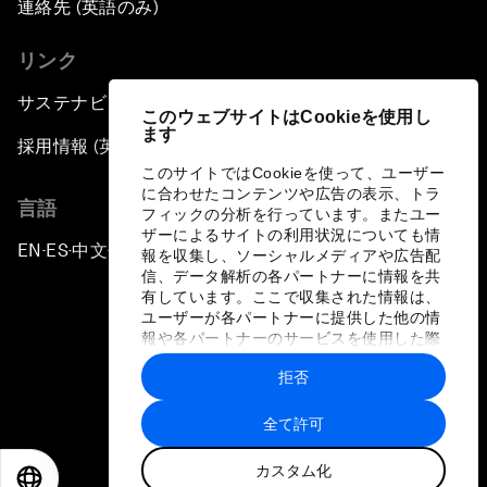
連絡先 (英語のみ)
リンク
サステナビリティへの取り組み
このウェブサイトはCookieを使用し
ます
採用情報 (英語のみ)
このサイトではCookieを使って、ユーザー
に合わせたコンテンツや広告の表示、トラ
言語
フィックの分析を行っています。またユー
ザーによるサイトの利用状況についても情
EN
ES
中文
日本語
▪
▪
▪
報を収集し、ソーシャルメディアや広告配
信、データ解析の各パートナーに情報を共
有しています。ここで収集された情報は、
ユーザーが各パートナーに提供した他の情
報や各パートナーのサービスを使用した際
に収集された情報と組み合わされ、各パー
拒否
トナーによって使用されることがありま
プライバシーポリシーと利用規約
す。
全て許可
サイトマップ
カスタム化
©
2026
世界経済フォーラム
EN
ES
中文
日本語