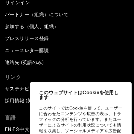
サインイン
パートナー（組織）について
参加する（個人、組織）
プレスリリース登録
ニュースレター購読
連絡先 (英語のみ)
リンク
サステナビリティへの取り組み
このウェブサイトはCookieを使用し
ます
採用情報 (英語のみ)
このサイトではCookieを使って、ユーザー
に合わせたコンテンツや広告の表示、トラ
言語
フィックの分析を行っています。またユー
ザーによるサイトの利用状況についても情
EN
ES
中文
日本語
▪
▪
▪
報を収集し、ソーシャルメディアや広告配