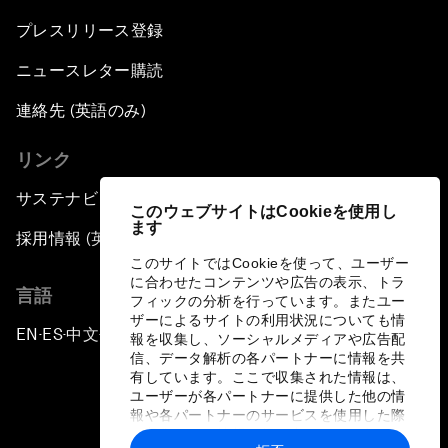
プレスリリース登録
ニュースレター購読
連絡先 (英語のみ)
リンク
サステナビリティへの取り組み
このウェブサイトはCookieを使用し
ます
採用情報 (英語のみ)
このサイトではCookieを使って、ユーザー
に合わせたコンテンツや広告の表示、トラ
言語
フィックの分析を行っています。またユー
ザーによるサイトの利用状況についても情
EN
ES
中文
日本語
▪
▪
▪
報を収集し、ソーシャルメディアや広告配
信、データ解析の各パートナーに情報を共
有しています。ここで収集された情報は、
ユーザーが各パートナーに提供した他の情
報や各パートナーのサービスを使用した際
に収集された情報と組み合わされ、各パー