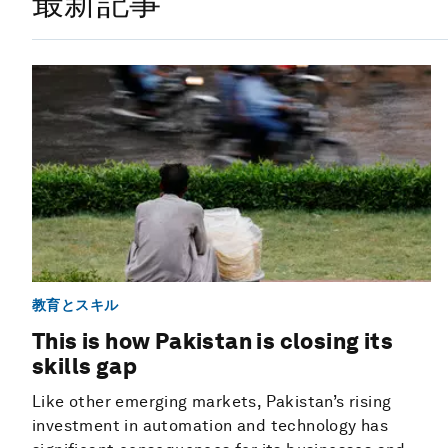
最新記事
教育とスキル
This is how Pakistan is closing its
skills gap
Like other emerging markets, Pakistan’s rising
investment in automation and technology has