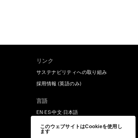
リンク
サステナビリティへの取り組み
採用情報 (英語のみ)
て
言語
EN
ES
中文
日本語
▪
▪
▪
このウェブサイトはCookieを使用し
ます