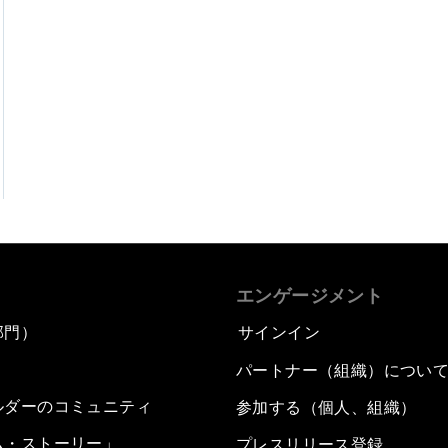
エンゲージメント
部門）
サインイン
パートナー（組織）につい
ルダーのコミュニティ
参加する（個人、組織）
ム・ストーリー」
プレスリリース登録