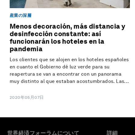
産業の深層
Menos decoración, más distancia y
desinfección constante: así
funcionarán los hoteles en la
pandemia
Los clientes que se alojen en los hoteles españoles
en cuanto el Gobierno dé luz verde para su
reapertura se van a encontrar con un panorama
muy distinto al que estaban acostumbrados. Las...
2020年05月07日
世界経済フォーラムについて
詳細