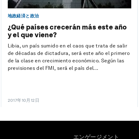
地政経済と政治
¿Qué países crecerán más este año
y el que viene?
Libia, un país sumido en el caos que trata de salir
de décadas de dictadura, será este año el primero
de la clase en crecimiento económico. Según las
previsiones del FMI, será el país del...
2017年10月12日
エンゲージメント