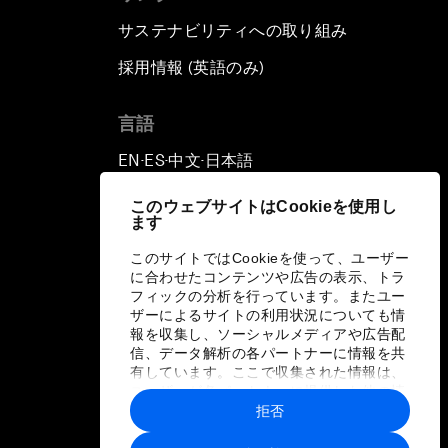
サステナビリティへの取り組み
採用情報 (英語のみ)
て
言語
EN
ES
中文
日本語
▪
▪
▪
このウェブサイトはCookieを使用し
ます
このサイトではCookieを使って、ユーザー
に合わせたコンテンツや広告の表示、トラ
フィックの分析を行っています。またユー
ザーによるサイトの利用状況についても情
報を収集し、ソーシャルメディアや広告配
信、データ解析の各パートナーに情報を共
有しています。ここで収集された情報は、
ユーザーが各パートナーに提供した他の情
報や各パートナーのサービスを使用した際
拒否
に収集された情報と組み合わされ、各パー