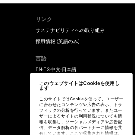
リンク
サステナビリティへの取り組み
採用情報 (英語のみ)
て
言語
EN
ES
中文
日本語
▪
▪
▪
このウェブサイトはCookieを使用し
ます
このサイトではCookieを使って、ユーザー
に合わせたコンテンツや広告の表示、トラ
フィックの分析を行っています。またユー
ザーによるサイトの利用状況についても情
報を収集し、ソーシャルメディアや広告配
信、データ解析の各パートナーに情報を共
有しています。ここで収集された情報は、