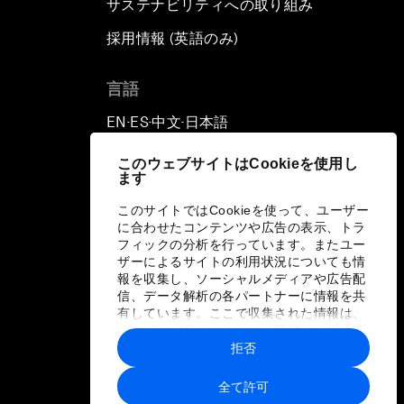
サステナビリティへの取り組み
採用情報 (英語のみ)
て
言語
EN
ES
中文
日本語
▪
▪
▪
このウェブサイトはCookieを使用し
ます
このサイトではCookieを使って、ユーザー
に合わせたコンテンツや広告の表示、トラ
フィックの分析を行っています。またユー
ザーによるサイトの利用状況についても情
報を収集し、ソーシャルメディアや広告配
信、データ解析の各パートナーに情報を共
有しています。ここで収集された情報は、
ユーザーが各パートナーに提供した他の情
報や各パートナーのサービスを使用した際
拒否
に収集された情報と組み合わされ、各パー
トナーによって使用されることがありま
全て許可
す。