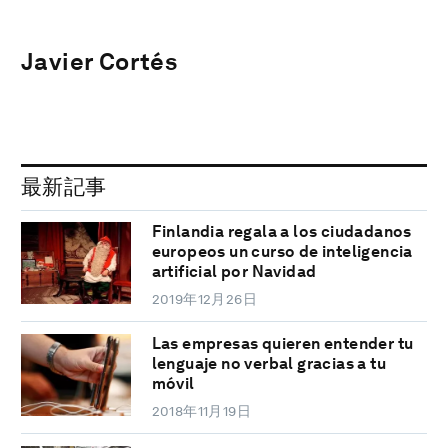
Javier Cortés
最新記事
Finlandia regala a los ciudadanos
europeos un curso de inteligencia
artificial por Navidad
2019年12月26日
Las empresas quieren entender tu
lenguaje no verbal gracias a tu
móvil
2018年11月19日