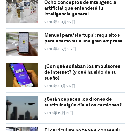
Ocho conceptos de inteligencia
artificial que entenderá tu
inteligencia general
2018年08月15日
Manual para ‘startups’: requisitos
para enamorar a una gran empresa
2018年05月25日
¿Con qué soñaban los impulsores
de internet? (y qué ha sido de su
sueño)
2018年01月26日
¿Serán capaces los drones de
sustituir algún día a los camiones?
2017年12月11日
El currículum no te va a conseguir