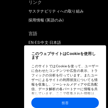
リンク
サステナビリティへの取り組み
採用情報 (英語のみ)
て
言語
EN
ES
中文
日本語
▪
▪
▪
このウェブサイトはCookieを使用し
ます
このサイトではCookieを使って、ユーザー
に合わせたコンテンツや広告の表示、トラ
フィックの分析を行っています。またユー
ザーによるサイトの利用状況についても情
報を収集し、ソーシャルメディアや広告配
信、データ解析の各パートナーに情報を共
有しています。ここで収集された情報は、
ユーザーが各パートナーに提供した他の情
報や各パートナーのサービスを使用した際
拒否
に収集された情報と組み合わされ、各パー