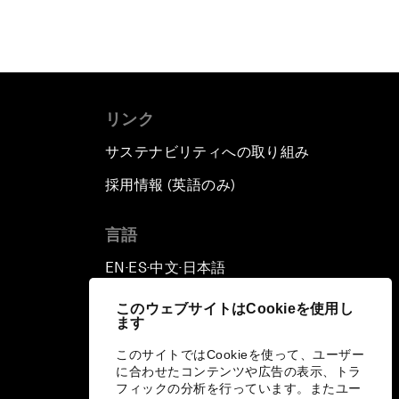
リンク
サステナビリティへの取り組み
採用情報 (英語のみ)
て
言語
EN
ES
中文
日本語
▪
▪
▪
このウェブサイトはCookieを使用し
ます
このサイトではCookieを使って、ユーザー
に合わせたコンテンツや広告の表示、トラ
フィックの分析を行っています。またユー