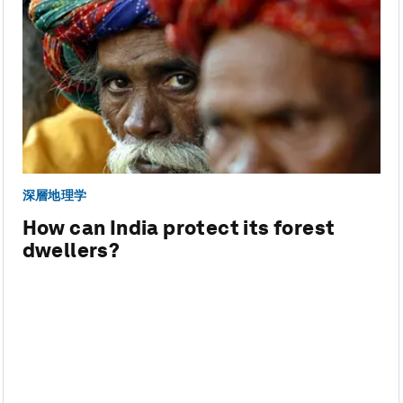
深層地理学
How can India protect its forest
dwellers?