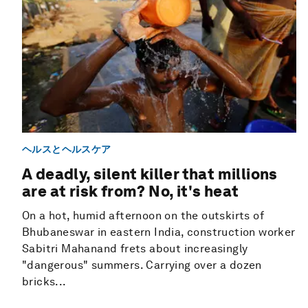
ヘルスとヘルスケア
A deadly, silent killer that millions
are at risk from? No, it's heat
On a hot, humid afternoon on the outskirts of
Bhubaneswar in eastern India, construction worker
Sabitri Mahanand frets about increasingly
"dangerous" summers. Carrying over a dozen
bricks...