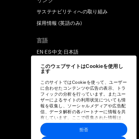
リンク
サステナビリティへの取り組み
採用情報 (英語のみ)
て
言語
EN
ES
中文
日本語
▪
▪
▪
このウェブサイトはCookieを使用し
ます
このサイトではCookieを使って、ユーザー
に合わせたコンテンツや広告の表示、トラ
フィックの分析を行っています。またユー
ザーによるサイトの利用状況についても情
報を収集し、ソーシャルメディアや広告配
信、データ解析の各パートナーに情報を共
有しています。ここで収集された情報は、
ユーザーが各パートナーに提供した他の情
報や各パートナーのサービスを使用した際
拒否
に収集された情報と組み合わされ、各パー