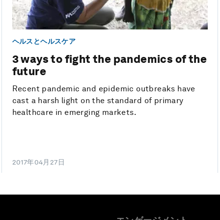
ヘルスとヘルスケア
3 ways to fight the pandemics of the
future
Recent pandemic and epidemic outbreaks have
cast a harsh light on the standard of primary
healthcare in emerging markets.
2017年04月27日