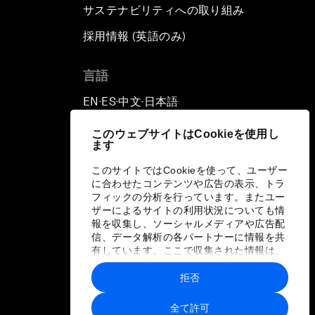
サステナビリティへの取り組み
採用情報 (英語のみ)
て
言語
EN
ES
中文
日本語
▪
▪
▪
このウェブサイトはCookieを使用し
ます
このサイトではCookieを使って、ユーザー
に合わせたコンテンツや広告の表示、トラ
フィックの分析を行っています。またユー
ザーによるサイトの利用状況についても情
報を収集し、ソーシャルメディアや広告配
信、データ解析の各パートナーに情報を共
有しています。ここで収集された情報は、
ユーザーが各パートナーに提供した他の情
報や各パートナーのサービスを使用した際
拒否
に収集された情報と組み合わされ、各パー
トナーによって使用されることがありま
全て許可