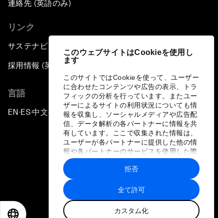
連絡先 (英語のみ)
リンク
サステナビリティへの取り組み
このウェブサイトはCookieを使用し
ます
採用情報 (英語のみ)
このサイトではCookieを使って、ユーザー
に合わせたコンテンツや広告の表示、トラ
言語
フィックの分析を行っています。またユー
ザーによるサイトの利用状況についても情
EN
ES
中文
日本語
▪
▪
▪
報を収集し、ソーシャルメディアや広告配
信、データ解析の各パートナーに情報を共
有しています。ここで収集された情報は、
ユーザーが各パートナーに提供した他の情
報や各パートナーのサービスを使用した際
に収集された情報と組み合わされ、各パー
拒否
トナーによって使用されることがありま
プライバシーポリシーと利用規約
す。
全て許可
サイトマップ
カスタム化
©
2026
世界経済フォーラム
EN
ES
中文
日本語