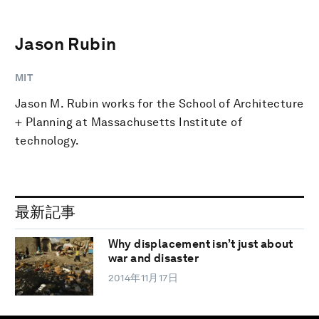
Jason Rubin
MIT
Jason M. Rubin works for the School of Architecture
+ Planning at Massachusetts Institute of
technology.
最新記事
Why displacement isn’t just about
war and disaster
2014年11月17日