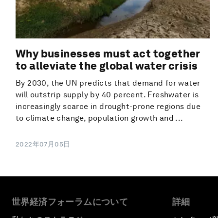
Why businesses must act together
to alleviate the global water crisis
By 2030, the UN predicts that demand for water
will outstrip supply by 40 percent. Freshwater is
increasingly scarce in drought-prone regions due
to climate change, population growth and ...
2022年07月05日
世界経済フォーラムについて
詳細