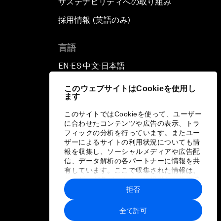
サステナビリティへの取り組み
採用情報 (英語のみ)
て
言語
EN
ES
中文
日本語
▪
▪
▪
このウェブサイトはCookieを使用し
ます
このサイトではCookieを使って、ユーザー
に合わせたコンテンツや広告の表示、トラ
フィックの分析を行っています。またユー
ザーによるサイトの利用状況についても情
報を収集し、ソーシャルメディアや広告配
信、データ解析の各パートナーに情報を共
有しています。ここで収集された情報は、
ユーザーが各パートナーに提供した他の情
報や各パートナーのサービスを使用した際
拒否
に収集された情報と組み合わされ、各パー
トナーによって使用されることがありま
全て許可
す。