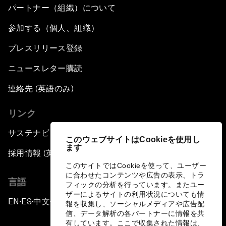
パートナー（組織）について
参加する（個人、組織）
プレスリリース登録
ニュースレター購読
連絡先 (英語のみ)
リンク
サステナビリティへの取り組み
このウェブサイトはCookieを使用し
ます
採用情報 (英語のみ)
このサイトではCookieを使って、ユーザー
に合わせたコンテンツや広告の表示、トラ
言語
フィックの分析を行っています。またユー
ザーによるサイトの利用状況についても情
EN
ES
中文
日本語
▪
▪
▪
報を収集し、ソーシャルメディアや広告配
信、データ解析の各パートナーに情報を共
有しています。ここで収集された情報は、