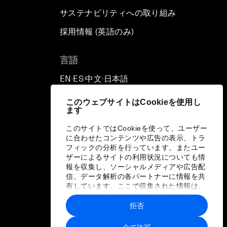
サステナビリティへの取り組み
採用情報 (英語のみ)
て
言語
EN
ES
中文
日本語
▪
▪
▪
このウェブサイトはCookieを使用し
ます
このサイトではCookieを使って、ユーザー
に合わせたコンテンツや広告の表示、トラ
フィックの分析を行っています。またユー
ザーによるサイトの利用状況についても情
報を収集し、ソーシャルメディアや広告配
信、データ解析の各パートナーに情報を共
有しています。ここで収集された情報は、
ユーザーが各パートナーに提供した他の情
報や各パートナーのサービスを使用した際
拒否
に収集された情報と組み合わされ、各パー
トナーによって使用されることがありま