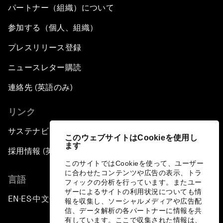
パートナー（組織）について
参加する（個人、組織）
プレスリリース登録
ニュースレター購読
連絡先 (英語のみ)
リンク
サステナビリティへの取り組み
このウェブサイトはCookieを使用し
ます
採用情報 (英語のみ)
このサイトではCookieを使って、ユーザー
に合わせたコンテンツや広告の表示、トラ
言語
フィックの分析を行っています。またユー
ザーによるサイトの利用状況についても情
EN
ES
中文
日本語
▪
▪
▪
報を収集し、ソーシャルメディアや広告配
信、データ解析の各パートナーに情報を共
有しています。ここで収集された情報は、