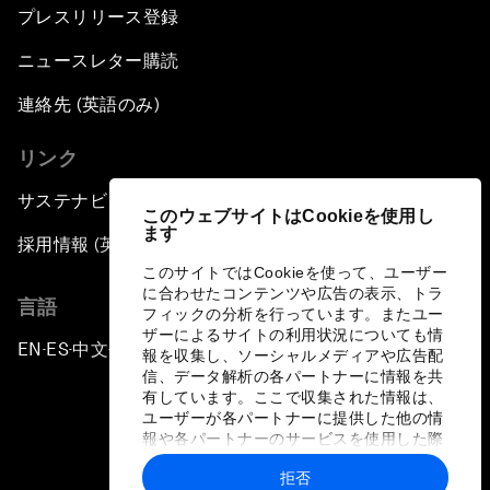
プレスリリース登録
ニュースレター購読
連絡先 (英語のみ)
リンク
サステナビリティへの取り組み
このウェブサイトはCookieを使用し
ます
採用情報 (英語のみ)
このサイトではCookieを使って、ユーザー
に合わせたコンテンツや広告の表示、トラ
言語
フィックの分析を行っています。またユー
ザーによるサイトの利用状況についても情
EN
ES
中文
日本語
▪
▪
▪
報を収集し、ソーシャルメディアや広告配
信、データ解析の各パートナーに情報を共
有しています。ここで収集された情報は、
ユーザーが各パートナーに提供した他の情
報や各パートナーのサービスを使用した際
に収集された情報と組み合わされ、各パー
拒否
トナーによって使用されることがありま