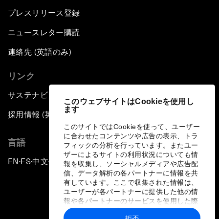
プレスリリース登録
ニュースレター購読
連絡先 (英語のみ)
リンク
サステナビリティへの取り組み
このウェブサイトはCookieを使用し
ます
採用情報 (英語のみ)
このサイトではCookieを使って、ユーザー
に合わせたコンテンツや広告の表示、トラ
言語
フィックの分析を行っています。またユー
ザーによるサイトの利用状況についても情
EN
ES
中文
日本語
▪
▪
▪
報を収集し、ソーシャルメディアや広告配
信、データ解析の各パートナーに情報を共
有しています。ここで収集された情報は、
ユーザーが各パートナーに提供した他の情
報や各パートナーのサービスを使用した際
に収集された情報と組み合わされ、各パー
拒否