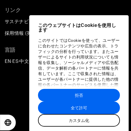
リンク
サステナビリティへの取り組み
このウェブサイトはCookieを使用し
ます
採用情報 (英語のみ)
このサイトではCookieを使って、ユーザー
に合わせたコンテンツや広告の表示、トラ
言語
フィックの分析を行っています。またユー
ザーによるサイトの利用状況についても情
EN
ES
中文
日本語
▪
▪
▪
報を収集し、ソーシャルメディアや広告配
信、データ解析の各パートナーに情報を共
有しています。ここで収集された情報は、
ユーザーが各パートナーに提供した他の情
報や各パートナーのサービスを使用した際
に収集された情報と組み合わされ、各パー
拒否
トナーによって使用されることがありま
プライバシーポリシーと利用規約
す。
全て許可
サイトマップ
カスタム化
©
2026
世界経済フォーラム
EN
ES
中文
日本語