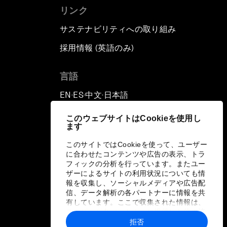
リンク
サステナビリティへの取り組み
採用情報 (英語のみ)
て
言語
EN
ES
中文
日本語
▪
▪
▪
このウェブサイトはCookieを使用し
ます
このサイトではCookieを使って、ユーザー
に合わせたコンテンツや広告の表示、トラ
フィックの分析を行っています。またユー
ザーによるサイトの利用状況についても情
報を収集し、ソーシャルメディアや広告配
信、データ解析の各パートナーに情報を共
有しています。ここで収集された情報は、
ユーザーが各パートナーに提供した他の情
報や各パートナーのサービスを使用した際
拒否