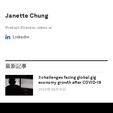
Janette Chung
Product Director, Jobox.ai
Linkedin
最新記事
3 challenges facing global gig
economy growth after COVID-19
2020年06月15日